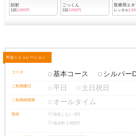
顔射
ごっくん
医療用エネ
1回
2,000円
1回
3,000円
レンタル
1,0
料金シミュレーション
コース
基本コース
シルバーD
ご利用曜日
平日
土日祝日
ご利用時間帯
オールタイム
指名
指名しない
0
円
指名料
2,000
円