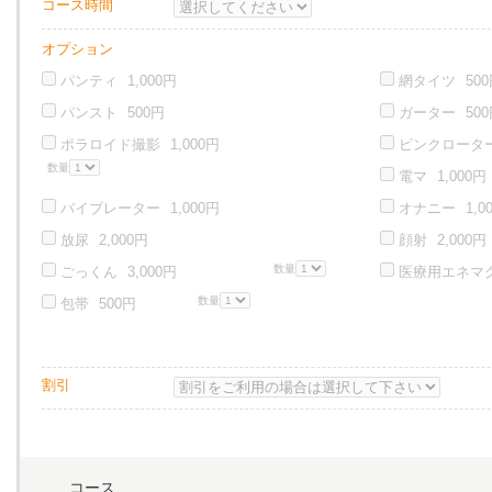
コース時間
オプション
パンティ
1,000
円
網タイツ
500
パンスト
500
円
ガーター
500
ポラロイド撮影
1,000
円
ピンクロータ
数量
電マ
1,000
円
バイブレーター
1,000
円
オナニー
1,0
放尿
2,000
円
顔射
2,000
円
数量
ごっくん
3,000
円
医療用エネマ
数量
包帯
500
円
割引
コース