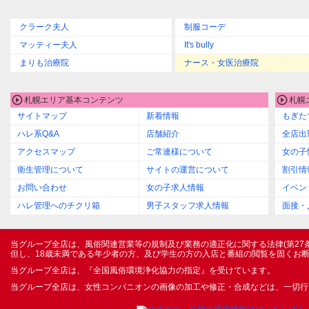
クラーク夫人
制服コーデ
マッティー夫人
It's bully
まりも治療院
ナース・女医治療院
札幌エリア基本コンテンツ
札幌
サイトマップ
新着情報
もぎた
ハレ系Q&A
店舗紹介
全店出
アクセスマップ
ご常連様について
女の子
衛生管理について
サイトの運営について
割引情
お問い合わせ
女の子求人情報
イベン
ハレ管理へのチクリ箱
男子スタッフ求人情報
面接・
当グループ全店は、風俗関連営業等の規制及び業務の適正化に関する法律(第27
但し、18歳未満である年少者の方、及び学生の方の入店と番組の閲覧を固くお
当グループ全店は、『全国風俗環境浄化協力の指定』を受けています。
当グループ全店は、女性コンパニオンの画像の加工や修正・合成などは、一切行