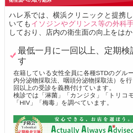
衛生面への取り組み
ハレ系では、横浜クリニックと提携
いても
イソジンやグリンス等の外科手
しており、店内の衛生面の向上をは
最低一月に一回以上、定期検
す
在籍している女性全員に各種STDのグル
内分泌物採取法、咽頭分泌物採取法）を行
回以上の受診を義務付けています。
検診では「淋菌」「カンジタ」「トリコ
「HIV」「梅毒」を調べています。