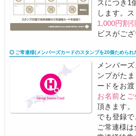
スにつき1
します。ス
1,000円割
ビスがござ
ご常連様(メンバーズカードのスタンプを20個ためられ
メンバーズ
ンプがたま
ードをお渡
お名前
と
ご
頂きます。
でも登録で
ご常連様は